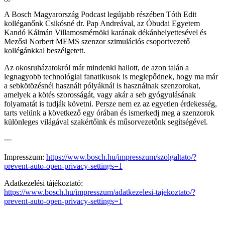
A Bosch Magyarország Podcast legújabb részében Tóth Edit
kolléganőnk Csikósné dr. Pap Andreával, az Óbudai Egyetem
Kandó Kálmán Villamosmérnöki karának dékánhelyettesével és
Mezősi Norbert MEMS szenzor szimulációs csoportvezető
kollégánkkal beszélgetett.
Az okosruházatokról már mindenki hallott, de azon talán a
legnagyobb technológiai fanatikusok is meglepődnek, hogy ma már
a sebkötözésnél használt pólyáknál is használnak szenzorokat,
amelyek a kötés szorosságát, vagy akár a seb gyógyulásának
folyamatát is tudják követni. Persze nem ez az egyetlen érdekesség,
tarts velünk a következő egy órában és ismerkedj meg a szenzorok
különleges világával szakértőink és műsorvezetőnk segítségével.
---
Impresszum:
https://www.bosch.hu/impresszum/szolgaltato/?
prevent-auto-open-privacy-settings=1
Adatkezelési tájékoztató:
https://www.bosch.hu/impresszum/adatkezelesi-tajekoztato/?
prevent-auto-open-privacy-settings=1